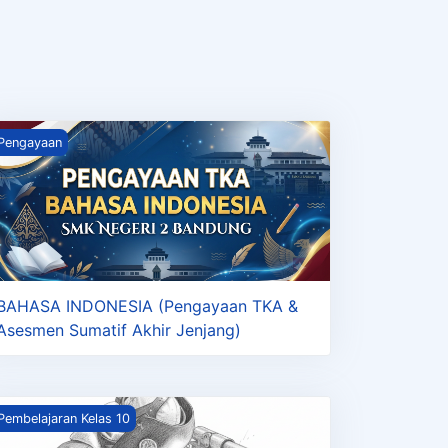
rses
if Akhir Jenjang)
AHASA INDONESIA (Pengayaan TKA &amp; Asesmen Sumati
Pengayaan
BAHASA INDONESIA (Pengayaan TKA &
Asesmen Sumatif Akhir Jenjang)
asar-dasar Teknik Pengelasan Kelas 10
Pembelajaran Kelas 10