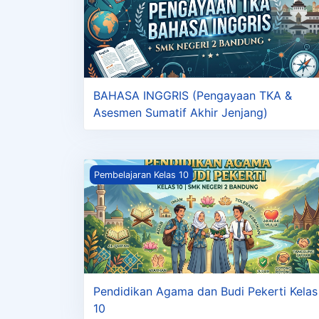
BAHASA INGGRIS (Pengayaan TKA &
Asesmen Sumatif Akhir Jenjang)
Pendidikan Agama dan Budi Pekerti Kelas 
Pembelajaran Kelas 10
Pendidikan Agama dan Budi Pekerti Kelas
10