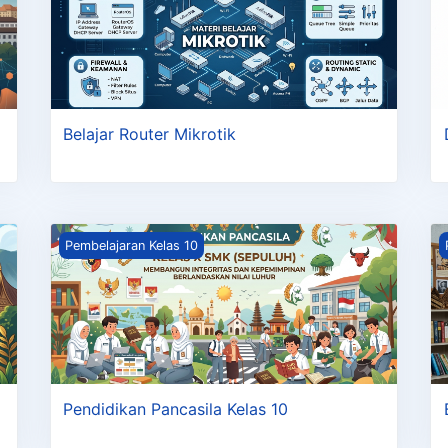
Belajar Router Mikrotik
10
Pendidikan Pancasila Kelas 10
B
Pembelajaran Kelas 10
Pendidikan Pancasila Kelas 10